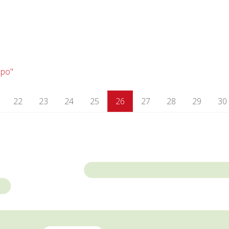
xpo"
22
23
24
25
26
27
28
29
30