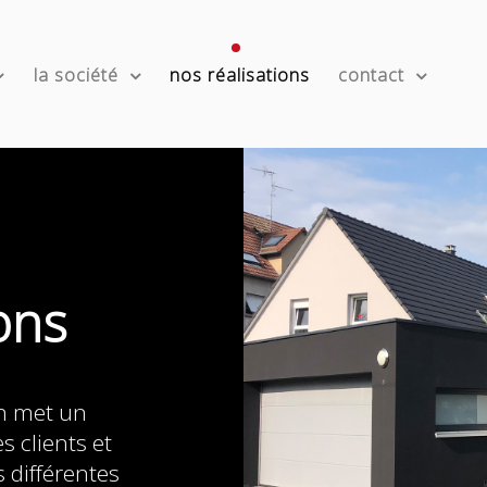
la société
nos réalisations
contact
ons
nn met un
s clients et
 différentes