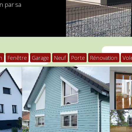
in par sa
n
Fenêtre
Garage
Neuf
Porte
Rénovation
Vol