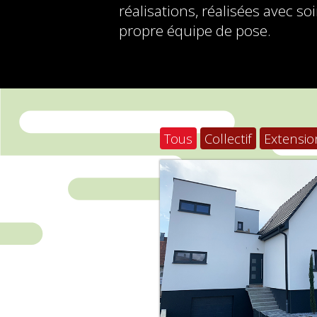
réalisations, réalisées avec so
propre équipe de pose.
Tous
Collectif
Extensio