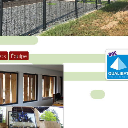
ets
Équipe